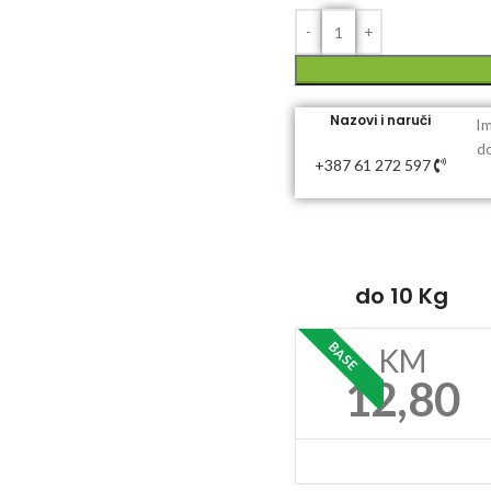
Nazovi i naruči
Im
do
+387 61 272 597
do 10 Kg
BASE
KM
12,80