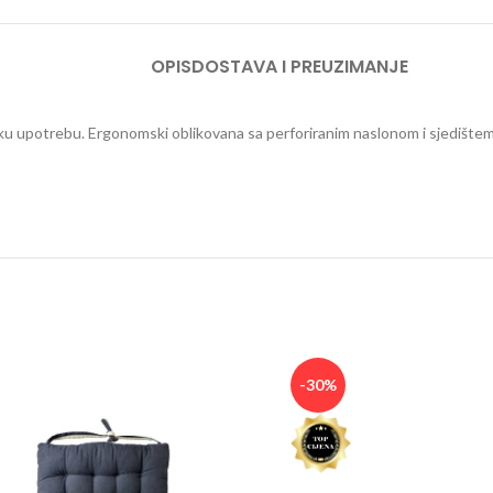
OPIS
DOSTAVA I PREUZIMANJE
ku upotrebu. Ergonomski oblikovana sa perforiranim naslonom i sjedištem ra
-30%