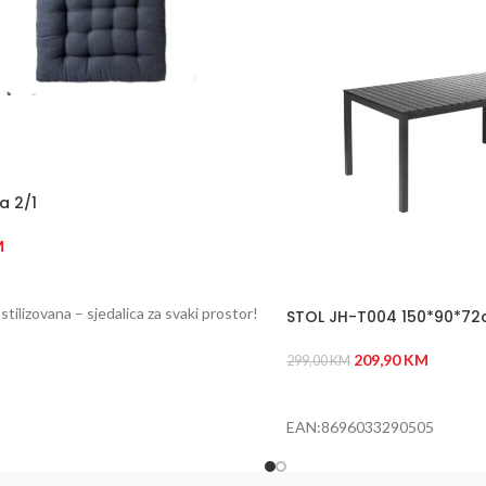
a 2/1
M
 U KORPU
stilizovana – sjedalica za svaki prostor!
STOL JH-T004 150*90*7
209,90
KM
299,00
KM
DODAJ U KORPU
EAN:8696033290505