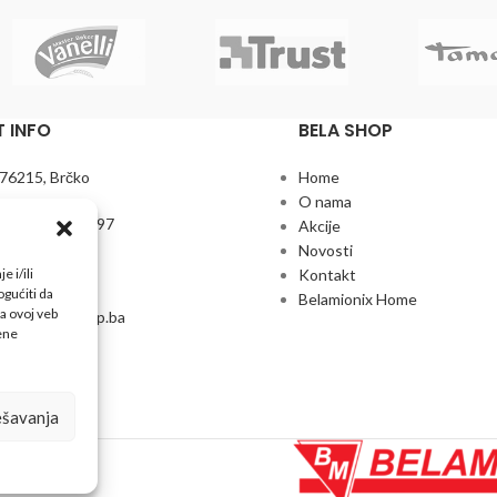
 INFO
BELA SHOP
 76215, Brčko
Home
O nama
+387 61 272 597
Akcije
Novosti
7 35 746 095
 i/ili
Kontakt
gućiti da
Belamionix Home
a ovoj veb
odaja@belashop.ba
đene
ešavanja