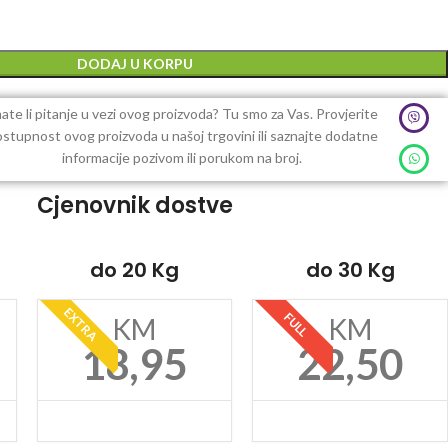
DODAJ U KORPU
ate li pitanje u vezi ovog proizvoda? Tu smo za Vas. Provjerite
stupnost ovog proizvoda u našoj trgovini ili saznajte dodatne
informacije pozivom ili porukom na broj.
Cjenovnik dostve
do 20 Kg
do 30 Kg
EXTRA
FULL
KM
KM
18,95
22,50