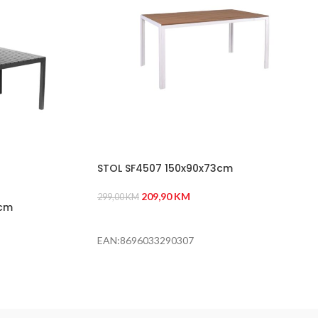
STOL SF4507 150x90x73cm
209,90
KM
299,00
KM
2cm
DODAJ U KORPU
EAN:8696033290307