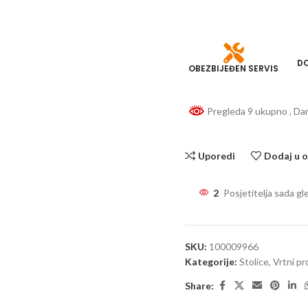
DO
OBEZBIJEĐEN SERVIS
Pregleda 9 ukupno
, Da
Uporedi
Dodaj u o
2
Posjetitelja sada gl
SKU:
100009966
Kategorije:
Stolice
,
Vrtni p
Share: