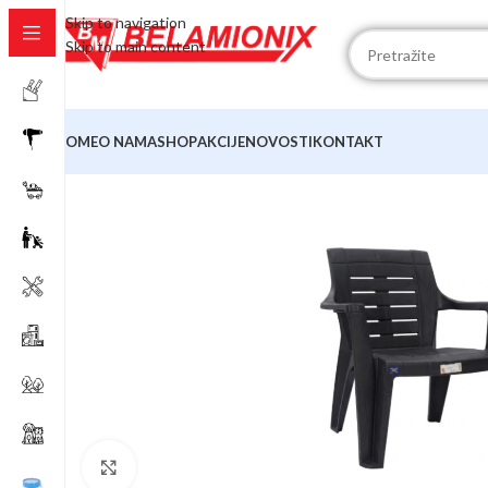
Skip to navigation
Skip to main content
HOME
O NAMA
SHOP
AKCIJE
NOVOSTI
KONTAKT
Click to enlarge