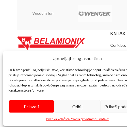
Wisdom fun
KNTAKT
Cerik bb,
Telefon:
Upravljajte saglasnostima
Belamionix spada u red vodećih trgovinskih
lanaca koji posluju na našem tržištu. Pored
Fax: +38
Da bismo pružili najbolje iskustvo, koristimo tehnologije poput kolačića za čuvanje
razvijene mreže maloprodajnih objekata koju
pristup informacijama o uređaju. Saglasnost sa ovim tehnologijama će nam omo
čine (tržni centri, hipermarketi, supermarketi i
obrađujemo podatke kao što su ponašanje pri pregledanju ili jedinstveni ID-ovi n
Email:
pr
benzinske pumpe), posjedujemo i razvijenu
lokaciji. Nepristanak ili povlačenje saglasnosti može negativno uticati na odre
vlastitu distribuciju preko 30.000 artikala čiji
karakteristike i funkcije.
smo direktni uvoznici iz Njemačke, Austrije,
Italije, Španije, Poljske, Turske, Indije, Kine i
Prihvati
Odbij
Prikaži pod
ostalih zemalja EU.
Bela Shop
© 2023 Design with ♥ by
Politika kolačića
Pravila privatnosti
Kontakt