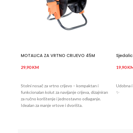
MOTALICA ZA VRTNO CRIJEVO 45M
Sjedalic
29,90
KM
19,90
K
DODAJ U KORPU
DODAJ
Stolni nosač za vrtno crijevo – kompaktan i
Udobna i 
funkcionalan kolut za navijanje crijeva, dizajniran
✨
za ručno korištenje i jednostavno odlaganje.
Idealan za manje vrtove i dvorišta.