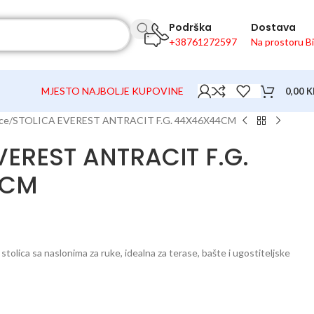
Podrška
Dostava
+38761272597
Na prostoru B
MJESTO NAJBOLJE KUPOVINE
0,00
K
ice
STOLICA EVEREST ANTRACIT F.G. 44X46X44CM
VEREST ANTRACIT F.G.
4CM
a stolica sa naslonima za ruke, idealna za terase, bašte i ugostiteljske