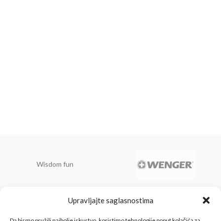
Wisdom fun
Upravljajte saglasnostima
Belamionix spada u red
vodećih trgovinskih lanaca
Da bismo pružili najbolje iskustvo, koristimo tehnologije poput kolačića za