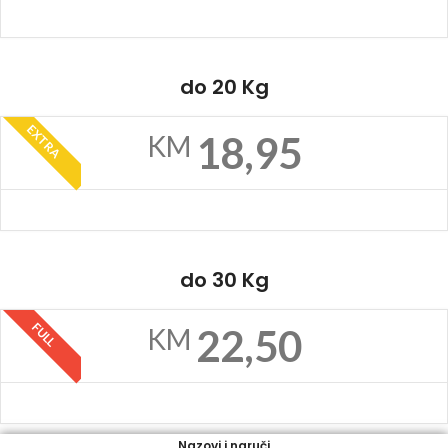
do 20 Kg
EXTRA
18,95
KM
do 30 Kg
FULL
22,50
KM
Nazovi i naruči