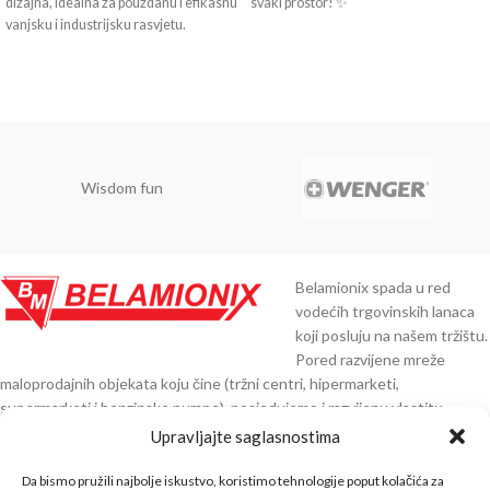
dizajna, idealna za pouzdanu i efikasnu
svaki prostor! ✨
vanjsku i industrijsku rasvjetu.
Wisdom fun
Belamionix spada u red
vodećih trgovinskih lanaca
koji posluju na našem tržištu.
Pored razvijene mreže
maloprodajnih objekata koju čine (tržni centri, hipermarketi,
supermarketi i benzinske pumpe), posjedujemo i razvijenu vlastitu
distribuciju preko 30.000 artikala čiji smo direktni uvoznici iz Njemačke,
Upravljajte saglasnostima
Austrije, Italije, Španije, Poljske, Turske, Indije, Kine i ostalih zemalja EU.
Da bismo pružili najbolje iskustvo, koristimo tehnologije poput kolačića za