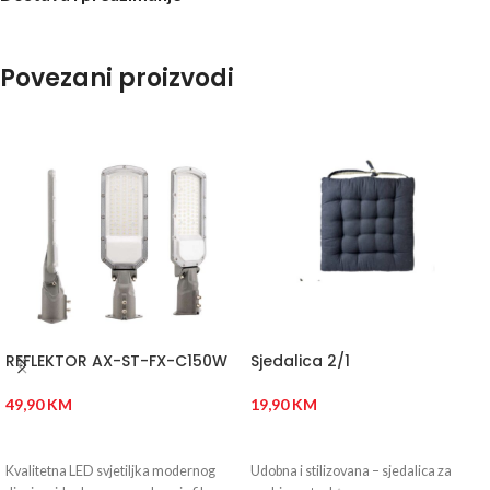
Povezani proizvodi
REFLEKTOR AX-ST-FX-C150W
Sjedalica 2/1
49,90
KM
19,90
KM
DODAJ U KORPU
DODAJ U KORPU
Kvalitetna LED svjetiljka modernog
Udobna i stilizovana – sjedalica za