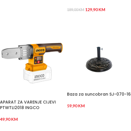
DODAJ U KORPU
129,90
KM
189,00
KM
DODAJ U KORPU
Baza za suncobran SJ-070-16
APARAT ZA VARENJE CIJEVI
59,90
KM
PTWTLI2018 INGCO
DODAJ U KORPU
49,90
KM
DODAJ U KORPU