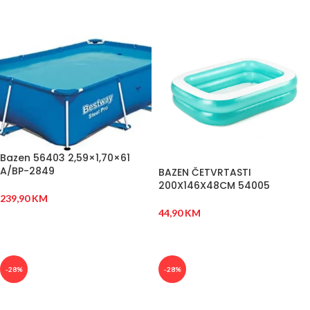
Bazen 56403 2,59×1,70×61
A/BP-2849
BAZEN ČETVRTASTI
200X146X48CM 54005
239,90
KM
44,90
KM
DODAJ U KORPU
DODAJ U KORPU
-28%
-28%