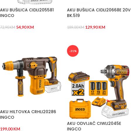
AKU BUŠILICA CIDLI205581
AKU BUŠILICA CIDLI20668E 20V
INGCO
BK.519
54,90
KM
129,90
KM
72,90
KM
189,00
KM
DODAJ U KORPU
DODAJ U KORPU
-31%
AKU HILTOVKA CRHLI20286
INGCO
AKU ODVIJAČ CIWLI2045E
INGCO
199,00
KM