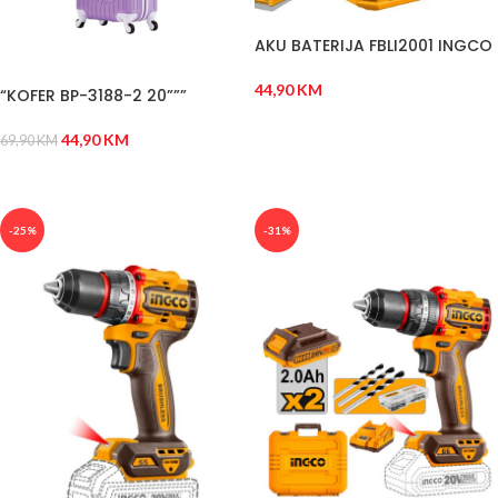
AKU BATERIJA FBLI2001 INGCO
44,90
KM
“KOFER BP-3188-2 20”””
DODAJ U KORPU
44,90
KM
69,90
KM
DODAJ U KORPU
-25%
-31%