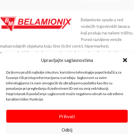
Belamionix spada u red
vodećih trgovinskih lanaca
koji posluju na našem tržištu.
Pored razvijene mreže
maloprodajnih objekata koju čine (tržni centri, hipermarketi,
supermarketi i benzinske pumpe), posjedujemo i razvijenu vlastitu
distribuciju preko 30.000 artikala čiji smo direktni uvoznici iz Njemačke,
Upravljajte saglasnostima
Austrije, Italije, Španije, Poljske, Turske, Indije, Kine i ostalih zemalja EU.
Da bismo pružili najbolje iskustvo, koristimo tehnologije poput kolačića za
KNTAKT INFO
čuvanje i/ili pristup informacijama o uređaju. Saglasnost sa ovim
tehnologijama će nam omogućiti da obrađujemo podatke kao što su
ponašanje pri pregledanju ili jedinstveni ID-ovi na ovoj veb lokaciji.
BELA SHOP
Nepristanak ili povlačenje saglasnosti može negativno uticati na određene
karakteristike i funkcije.
INFO
↓↓↓
Prihvati
Bela Shop
© 2023 Design with ♥ by
Odbij