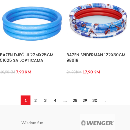
BAZEN DJEČIJI 22MX25CM
BAZEN SPIDERMAN 122X30CM
51025 SA LOPTICAMA
98018
7,90
KM
17,90
KM
10,90
KM
24,90
KM
DODAJ U KORPU
DODAJ U KORPU
1
2
3
4
…
28
29
30
→
Wisdom fun