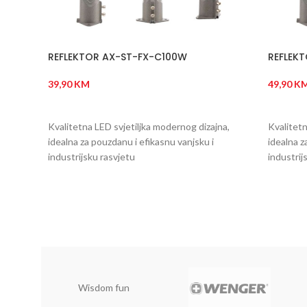
REFLEKTOR AX-ST-FX-C100W
REFLEK
39,90
KM
49,90
K
DODAJ U KORPU
DODAJ
Kvalitetna LED svjetiljka modernog dizajna,
Kvalitetn
idealna za pouzdanu i efikasnu vanjsku i
idealna z
industrijsku rasvjetu
industrij
Wisdom fun