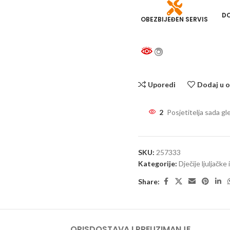
DO
OBEZBIJEĐEN SERVIS
Uporedi
Dodaj u o
2
Posjetitelja sada gl
SKU:
257333
Kategorije:
Dječije ljuljačke 
Share:
OPIS
DOSTAVA I PREUZIMANJE