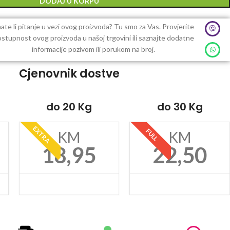
DODAJ U KORPU
ate li pitanje u vezi ovog proizvoda? Tu smo za Vas. Provjerite
stupnost ovog proizvoda u našoj trgovini ili saznajte dodatne
informacije pozivom ili porukom na broj.
Cjenovnik dostve
do 20 Kg
do 30 Kg
EXTRA
FULL
KM
KM
18,95
22,50