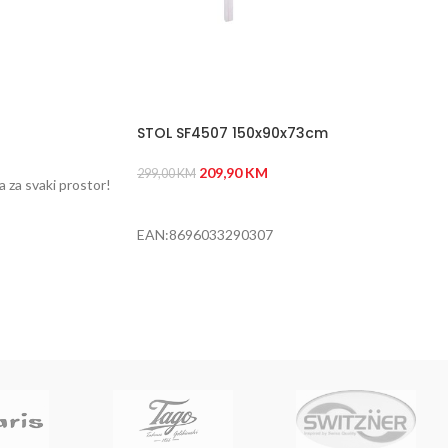
STOL SF4507 150x90x73cm
209,90
KM
299,00
KM
a za svaki prostor!
DODAJ U KORPU
EAN:8696033290307