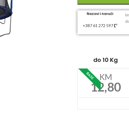
Nazovi i naruči
Im
do
+387 61 272 597
do 10 Kg
BASE
KM
12,80