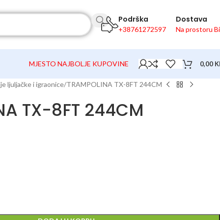
Podrška
Dostava
+38761272597
Na prostoru B
MJESTO NAJBOLJE KUPOVINE
0,00
K
je ljuljačke i igraonice
TRAMPOLINA TX-8FT 244CM
NA TX-8FT 244CM