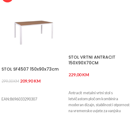
STOL VRTNI ANTRACIT
150X90X70CM
STOL SF4507 150x90x73cm
229,00
KM
209,90
KM
299,00
KM
DODAJ U KORPU
DODAJ U KORPU
Antracit metalni vrtni stol s
letvičastom pločom kombinira
EAN:8696033290307
moderan dizajn, stabilnost i otpornost
na vremenske uvjete za vanjsku
upotrebu.