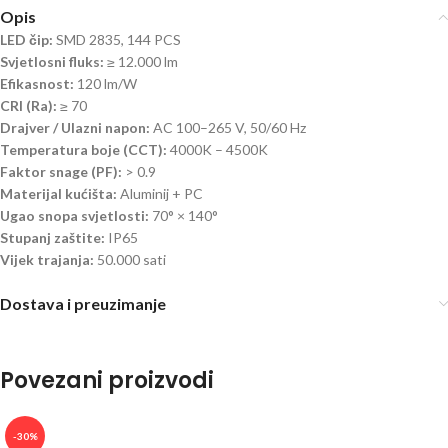
Opis
LED čip:
SMD 2835, 144 PCS
Svjetlosni fluks:
≥ 12.000 lm
Efikasnost:
120 lm/W
CRI (Ra):
≥ 70
Drajver / Ulazni napon:
AC 100–265 V, 50/60 Hz
Temperatura boje (CCT):
4000K – 4500K
Faktor snage (PF):
> 0.9
Materijal kućišta:
Aluminij + PC
Ugao snopa svjetlosti:
70° × 140°
Stupanj zaštite:
IP65
Vijek trajanja:
50.000 sati
Dostava i preuzimanje
Povezani proizvodi
-30%