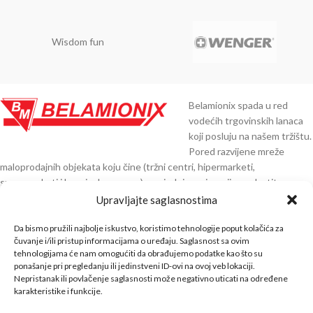
Wisdom fun
Belamionix spada u red
vodećih trgovinskih lanaca
koji posluju na našem tržištu.
Pored razvijene mreže
maloprodajnih objekata koju čine (tržni centri, hipermarketi,
supermarketi i benzinske pumpe), posjedujemo i razvijenu vlastitu
distribuciju preko 30.000 artikala čiji smo direktni uvoznici iz Njemačke,
Upravljajte saglasnostima
Austrije, Italije, Španije, Poljske, Turske, Indije, Kine i ostalih zemalja EU.
Da bismo pružili najbolje iskustvo, koristimo tehnologije poput kolačića za
KNTAKT INFO
čuvanje i/ili pristup informacijama o uređaju. Saglasnost sa ovim
tehnologijama će nam omogućiti da obrađujemo podatke kao što su
ponašanje pri pregledanju ili jedinstveni ID-ovi na ovoj veb lokaciji.
BELA SHOP
Nepristanak ili povlačenje saglasnosti može negativno uticati na određene
karakteristike i funkcije.
INFO