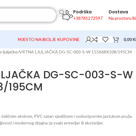
Podrška
Dostava
+38761272597
Na prostoru B
MJESTO NAJBOLJE KUPOVINE
0,00
K
 ljuljačke
VRTNA LJULJAČKA DG-SC-003-S-W 115X68X108/195CM
ULJAČKA DG-SC-003-S-W
08/195CM
im čeličnim okvirom, PVC ratan sjedištem i vodootpornim jastukom pruža
ivosti i modernog dizajna za svaki enterijer ili eksterijer.