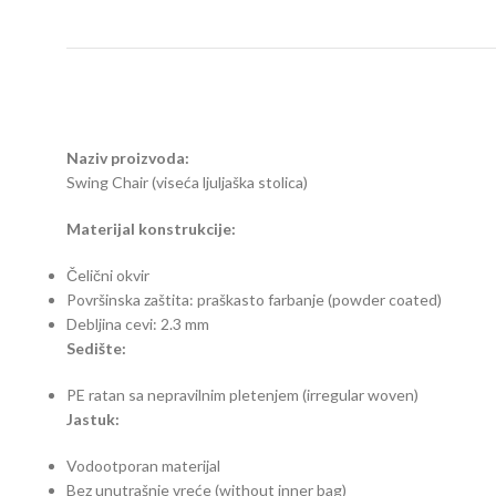
Naziv proizvoda:
Swing Chair (viseća ljuljaška stolica)
Materijal konstrukcije:
Čelični okvir
Površinska zaštita: praškasto farbanje (powder coated)
Debljina cevi: 2.3 mm
Sedište:
PE ratan sa nepravilnim pletenjem (irregular woven)
Jastuk:
Vodootporan materijal
Bez unutrašnje vreće (without inner bag)