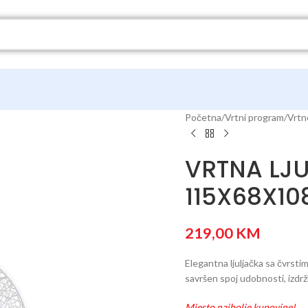
Početna
Vrtni program
Vrtne
VRTNA LJ
115X68X1
219,00
KM
Elegantna ljuljačka sa čvrst
savršen spoj udobnosti, izdržlj
Mjesto najbolje kupovine!