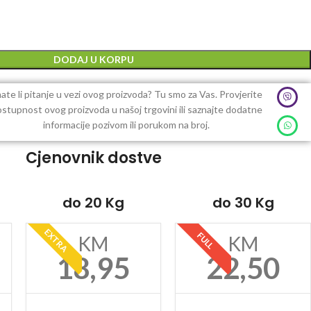
DODAJ U KORPU
ate li pitanje u vezi ovog proizvoda? Tu smo za Vas. Provjerite
stupnost ovog proizvoda u našoj trgovini ili saznajte dodatne
informacije pozivom ili porukom na broj.
Cjenovnik dostve
do 20 Kg
do 30 Kg
EXTRA
FULL
KM
KM
18,95
22,50