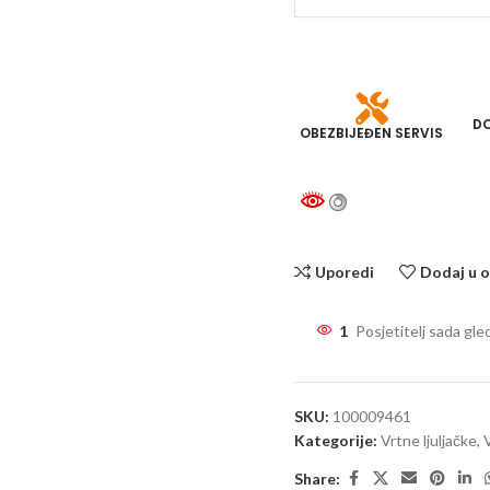
DO
OBEZBIJEĐEN SERVIS
Uporedi
Dodaj u o
1
Posjetitelj sada gle
SKU:
100009461
Kategorije:
Vrtne ljuljačke
,
Share: