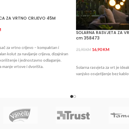
CA ZA VRTNO CRIJEVO 45M
M
SOLARNA RASVJETA ZA VR
cm 358473
 U KORPU
sač za vrtno crijevo – kompaktan i
16,90
KM
21,90
KM
lan kolut za navijanje crijeva, dizajniran
DODAJ U KORPU
korištenje i jednostavno odlaganje.
a manje vrtove i dvorišta.
Solarna rasvjeta za vrt je ide
vanjsko osvjetljenje bez kablo