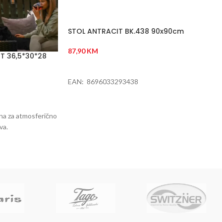
STOL ANTRACIT BK.438 90x90cm
87,90
KM
T 36,5*30*28
DODAJ U KORPU
EAN: 8696033293438
alna za atmosferično
va.