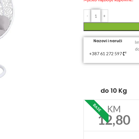
Nazovi i naruči
Im
do
+387 61 272 597
do 10 Kg
BASE
KM
12,80