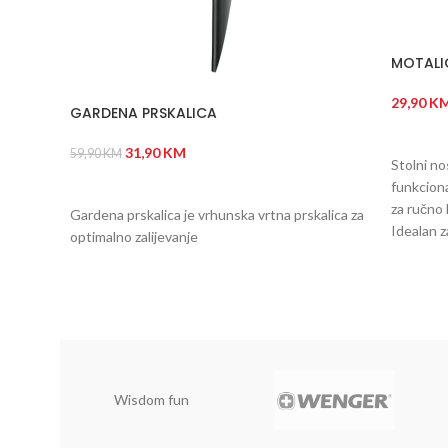
MOTALI
29,90
K
GARDENA PRSKALICA
DODAJ
31,90
KM
59,90
KM
Stolni no
DODAJ U KORPU
funkciona
za ručno 
Gardena prskalica je vrhunska vrtna prskalica za
Idealan z
optimalno zalijevanje
Wisdom fun