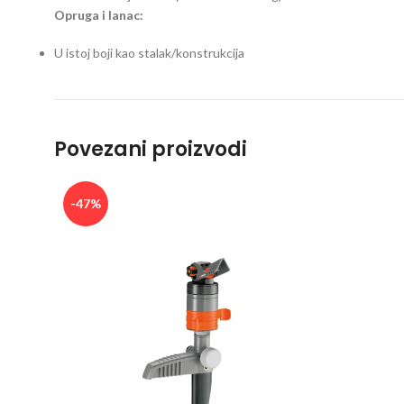
Opruga i lanac:
U istoj boji kao stalak/konstrukcija
Povezani proizvodi
-47%