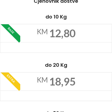
Cjenovnik dostve
do 10 Kg
BASE
12,80
KM
do 20 Kg
EXTRA
18,95
KM