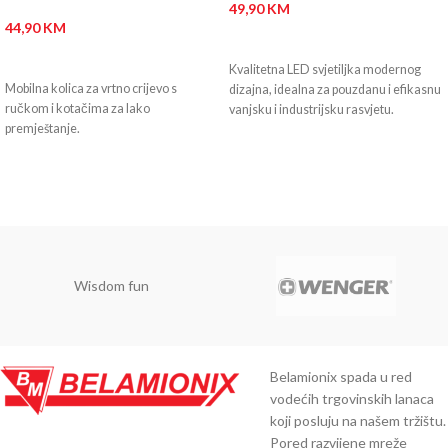
49,90
KM
44,90
KM
DODAJ U KORPU
DODAJ U KORPU
Kvalitetna LED svjetiljka modernog
Mobilna kolica za vrtno crijevo s
dizajna, idealna za pouzdanu i efikasnu
ručkom i kotačima za lako
vanjsku i industrijsku rasvjetu.
premještanje.
Wisdom fun
Belamionix spada u red
vodećih trgovinskih lanaca
koji posluju na našem tržištu.
Pored razvijene mreže