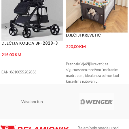
DJEČIJI KREVETIĆ
DJEČIJA KOLICA BP-2828-3
220,00
KM
215,00
KM
DODAJ U KORPU
DODAJ U KORPU
Prenosivi dječiji krevetić sa
sigurnosnom mrežom i mekanim
EAN: 8610055282836
madracem, idealan za odmor kod
kuće ili na putovanju.
Wisdom fun
Belamionix spada u red