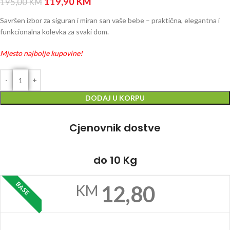
119,90
KM
195,00
KM
Savršen izbor za siguran i miran san vaše bebe – praktična, elegantna i
funkcionalna kolevka za svaki dom.
Mjesto najbolje kupovine!
DODAJ U KORPU
Cjenovnik dostve
do 10 Kg
BASE
12,80
KM