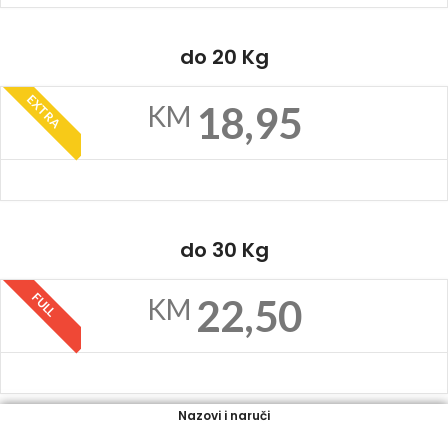
do 20 Kg
EXTRA
18,95
KM
do 30 Kg
FULL
22,50
KM
Nazovi i naruči