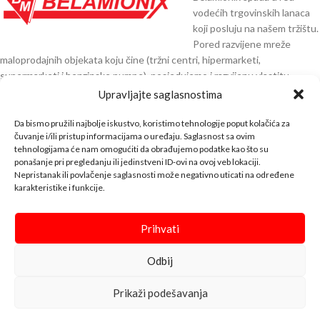
vodećih trgovinskih lanaca
koji posluju na našem tržištu.
Pored razvijene mreže
maloprodajnih objekata koju čine (tržni centri, hipermarketi,
supermarketi i benzinske pumpe), posjedujemo i razvijenu vlastitu
distribuciju preko 30.000 artikala čiji smo direktni uvoznici iz Njemačke,
Upravljajte saglasnostima
Austrije, Italije, Španije, Poljske, Turske, Indije, Kine i ostalih zemalja EU.
Da bismo pružili najbolje iskustvo, koristimo tehnologije poput kolačića za
KNTAKT INFO
čuvanje i/ili pristup informacijama o uređaju. Saglasnost sa ovim
tehnologijama će nam omogućiti da obrađujemo podatke kao što su
ponašanje pri pregledanju ili jedinstveni ID-ovi na ovoj veb lokaciji.
BELA SHOP
Nepristanak ili povlačenje saglasnosti može negativno uticati na određene
karakteristike i funkcije.
INFO
↓↓↓
Prihvati
Bela Shop
© 2023 Design with ♥ by
Odbij
Prikaži podešavanja