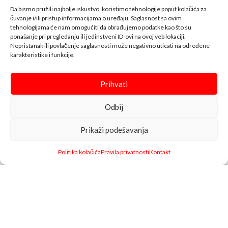
215,00
KM
Da bismo pružili najbolje iskustvo, koristimo tehnologije poput kolačića za
DODAJ U KORPU
DODAJ U KORPU
čuvanje i/ili pristup informacijama o uređaju. Saglasnost sa ovim
tehnologijama će nam omogućiti da obrađujemo podatke kao što su
EAN: 8610055282836
ponašanje pri pregledanju ili jedinstveni ID-ovi na ovoj veb lokaciji.
Nepristanak ili povlačenje saglasnosti može negativno uticati na određene
karakteristike i funkcije.
Prihvati
Wisdom fun
Odbij
Prikaži podešavanja
Belamionix spada u red
vodećih trgovinskih lanaca
Politika kolačića
Pravila privatnosti
Kontakt
koji posluju na našem tržištu.
Shop
Omiljeni
Cart
Moj račun
Pored razvijene mreže
maloprodajnih objekata koju čine (tržni centri, hipermarketi,
supermarketi i benzinske pumpe), posjedujemo i razvijenu vlastitu
distribuciju preko 30.000 artikala čiji smo direktni uvoznici iz Njemačke,
Austrije, Italije, Španije, Poljske, Turske, Indije, Kine i ostalih zemalja EU.