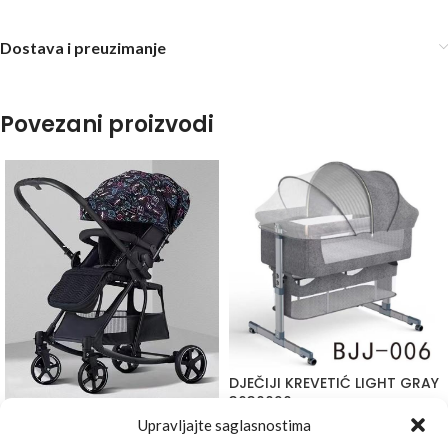
Dostava i preuzimanje
Povezani proizvodi
DJEČIJI KREVETIĆ LIGHT GRAY
3630020
DJEČIJA KOLICA BP-2828-3
Upravljajte saglasnostima
195,00
KM