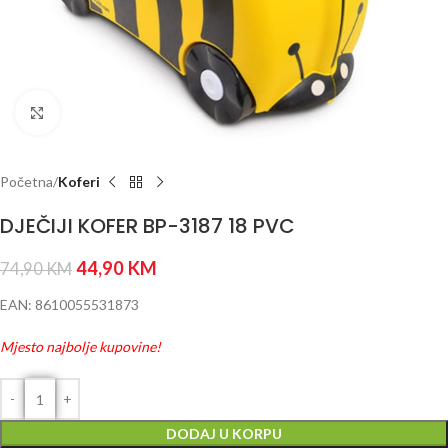
Click to enlarge
Početna
Koferi
DJEČIJI KOFER BP-3187 18 PVC
44,90
KM
74,90
KM
EAN: 8610055531873
Mjesto najbolje kupovine!
DODAJ U KORPU