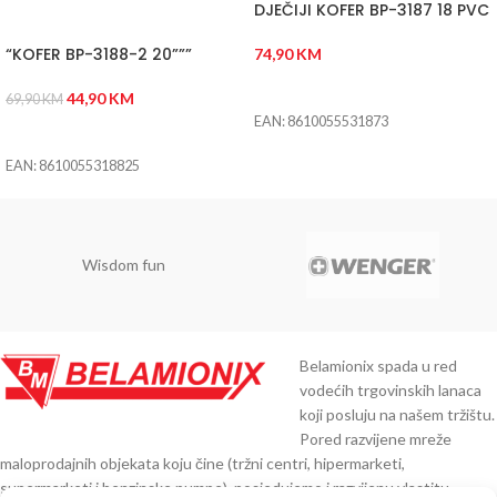
DJEČIJI KOFER BP-3187 18 PVC
“KOFER BP-3188-2 20”””
74,90
KM
DODAJ U KORPU
44,90
KM
69,90
KM
EAN: 8610055531873
DODAJ U KORPU
EAN: 8610055318825
Wisdom fun
Belamionix spada u red
vodećih trgovinskih lanaca
koji posluju na našem tržištu.
Pored razvijene mreže
maloprodajnih objekata koju čine (tržni centri, hipermarketi,
supermarketi i benzinske pumpe), posjedujemo i razvijenu vlastitu