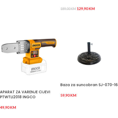
DODAJ U KORPU
129,90
KM
189,00
KM
DODAJ U KORPU
Baza za suncobran SJ-070-16
APARAT ZA VARENJE CIJEVI
59,90
KM
PTWTLI2018 INGCO
DODAJ U KORPU
49,90
KM
DODAJ U KORPU