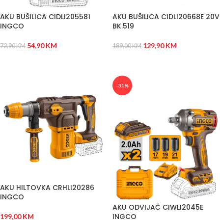
AKU BUŠILICA CIDLI205581
AKU BUŠILICA CIDLI20668E 20V
INGCO
BK.519
54,90
KM
129,90
KM
72,90
KM
189,00
KM
DODAJ U KORPU
DODAJ U KORPU
-31%
AKU HILTOVKA CRHLI20286
INGCO
AKU ODVIJAČ CIWLI2045E
INGCO
199,00
KM