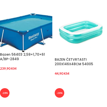
Bazen 56403 2,59×1,70×61
A/BP-2849
BAZEN ČETVRTASTI
200X146X48CM 54005
239,90
KM
44,90
KM
DODAJ U KORPU
DODAJ U KORPU
-28%
-28%