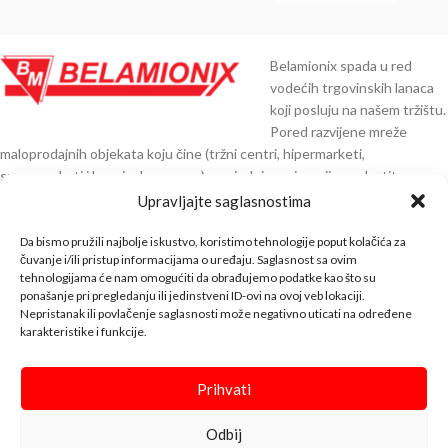
Belamionix spada u red
vodećih trgovinskih lanaca
koji posluju na našem tržištu.
Pored razvijene mreže
maloprodajnih objekata koju čine (tržni centri, hipermarketi,
supermarketi i benzinske pumpe), posjedujemo i razvijenu vlastitu
distribuciju preko 30.000 artikala čiji smo direktni uvoznici iz Njemačke,
Upravljajte saglasnostima
Austrije, Italije, Španije, Poljske, Turske, Indije, Kine i ostalih zemalja EU.
Da bismo pružili najbolje iskustvo, koristimo tehnologije poput kolačića za
KNTAKT INFO
čuvanje i/ili pristup informacijama o uređaju. Saglasnost sa ovim
tehnologijama će nam omogućiti da obrađujemo podatke kao što su
ponašanje pri pregledanju ili jedinstveni ID-ovi na ovoj veb lokaciji.
BELA SHOP
Nepristanak ili povlačenje saglasnosti može negativno uticati na određene
karakteristike i funkcije.
INFO
↓↓↓
Prihvati
Bela Shop
© 2023 Design with ♥ by
Odbij