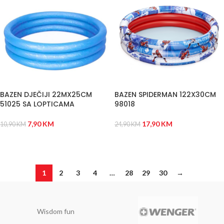
BAZEN DJEČIJI 22MX25CM
BAZEN SPIDERMAN 122X30CM
51025 SA LOPTICAMA
98018
7,90
KM
17,90
KM
10,90
KM
24,90
KM
DODAJ U KORPU
DODAJ U KORPU
1
2
3
4
…
28
29
30
→
Wisdom fun