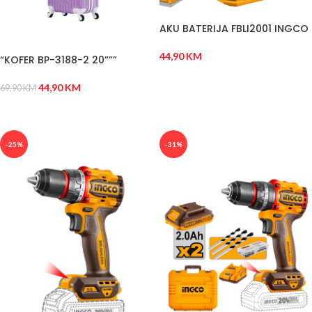
AKU BATERIJA FBLI2001 INGCO
44,90
KM
“KOFER BP-3188-2 20”””
DODAJ U KORPU
44,90
KM
69,90
KM
DODAJ U KORPU
-25%
-31%