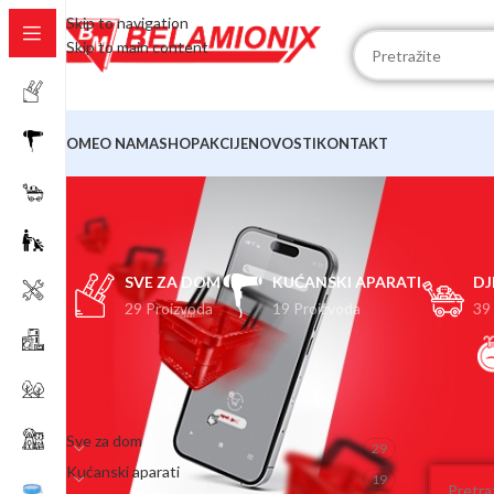
Skip to navigation
Skip to main content
HOME
O NAMA
SHOP
AKCIJE
NOVOSTI
KONTAKT
SVE ZA DOM
KUĆANSKI APARATI
DJ
29 Proizvoda
19 Proizvoda
39
KATEGORIJE
Početna
Sve za dom
29
Nisu pron
Kućanski aparati
19