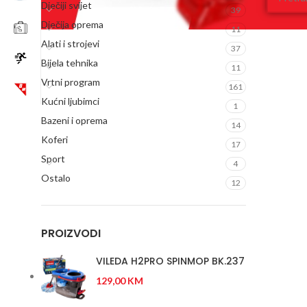
Dječiji svijet
39
Dječija oprema
11
Alati i strojevi
37
Bijela tehnika
11
Vrtni program
161
Kućni ljubimci
1
Bazeni i oprema
14
Koferi
17
Sport
4
Ostalo
12
PROIZVODI
VILEDA H2PRO SPINMOP BK.237
129,00
KM