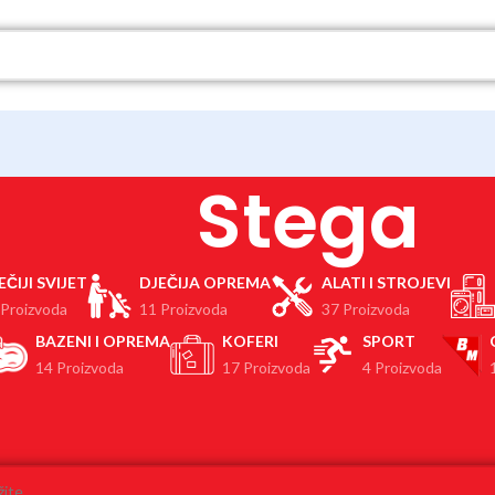
Stega
EČIJI SVIJET
DJEČIJA OPREMA
ALATI I STROJEVI
 Proizvoda
11 Proizvoda
37 Proizvoda
BAZENI I OPREMA
KOFERI
SPORT
14 Proizvoda
17 Proizvoda
4 Proizvoda
Proizvodi označeni “Stega”
ađeni proizvodi koji odgovaraju vašem odabiru.