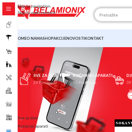
Skip to navigation
Skip to main content
HOME
O NAMA
SHOP
AKCIJE
NOVOSTI
KONTAKT
SVE ZA DOM
KUĆANSKI APARATI
DJ
29 Proizvoda
19 Proizvoda
39
KATEGORIJE
Početna
Sve za dom
29
Kućanski aparati
19