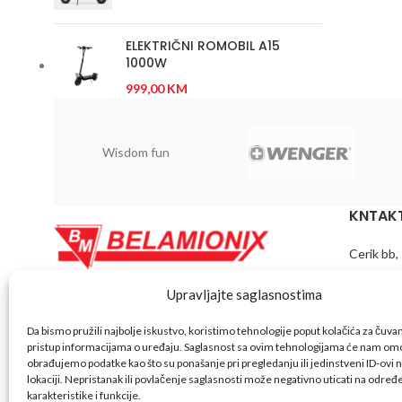
ELEKTRIČNI ROMOBIL A15
1000W
999,00
KM
Wisdom fun
KNTAKT
Cerik bb,
Telefon:
Upravljajte saglasnostima
Belamionix spada u red vodećih trgovinskih
lanaca koji posluju na našem tržištu. Pored
Fax: +38
Da bismo pružili najbolje iskustvo, koristimo tehnologije poput kolačića za čuvanje
razvijene mreže maloprodajnih objekata koju
pristup informacijama o uređaju. Saglasnost sa ovim tehnologijama će nam omo
čine (tržni centri, hipermarketi, supermarketi i
obrađujemo podatke kao što su ponašanje pri pregledanju ili jedinstveni ID-ovi n
Email:
pr
benzinske pumpe), posjedujemo i razvijenu
lokaciji. Nepristanak ili povlačenje saglasnosti može negativno uticati na odre
vlastitu distribuciju preko 30.000 artikala čiji
karakteristike i funkcije.