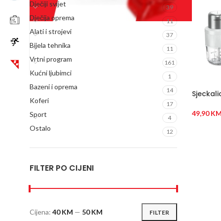
Dječiji svijet
39
Dječija oprema
11
Alati i strojevi
37
Bijela tehnika
11
Vrtni program
161
Kućni ljubimci
1
Bazeni i oprema
14
Sjeckali
Koferi
17
49,90
K
Sport
4
Ostalo
DODAJ
12
FILTER PO CIJENI
Cijena:
40 KM
—
50 KM
FILTER