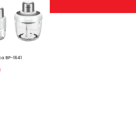
ca BP-1641
M
 U KORPU