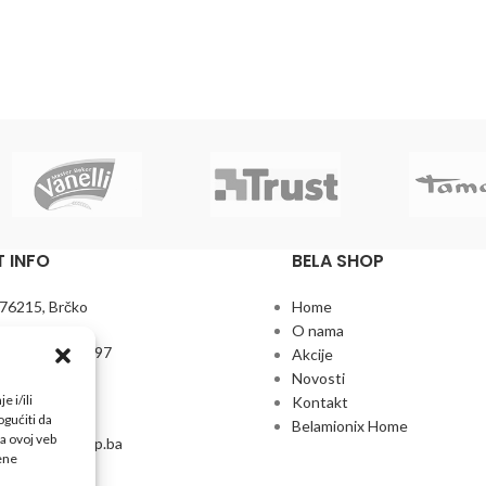
 INFO
BELA SHOP
 76215, Brčko
Home
O nama
+387 61 272 597
Akcije
Novosti
7 35 746 095
 i/ili
Kontakt
gućiti da
Belamionix Home
a ovoj veb
odaja@belashop.ba
đene