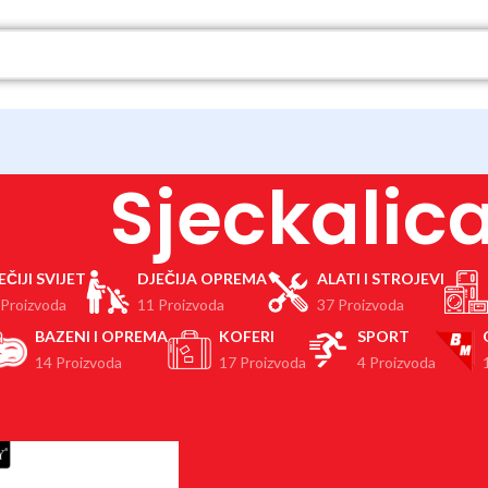
Sjeckalic
EČIJI SVIJET
DJEČIJA OPREMA
ALATI I STROJEVI
 Proizvoda
11 Proizvoda
37 Proizvoda
BAZENI I OPREMA
KOFERI
SPORT
14 Proizvoda
17 Proizvoda
4 Proizvoda
Proizvodi označeni “Sjeckalica”