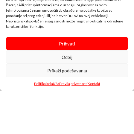
čuvanje i/ili pristup informacijama o uređaju. Saglasnost sa ovim
koji posluju na našem tržištu.
tehnologijama će nam omogućiti da obrađujemo podatke kao što su
Pored razvijene mreže
ponašanje pri pregledanju ili jedinstveni ID-ovi na ovoj veb lokaciji.
maloprodajnih objekata koju čine (tržni centri, hipermarketi,
Nepristanak ili povlačenje saglasnosti može negativno uticati na određene
supermarketi i benzinske pumpe), posjedujemo i razvijenu vlastitu
karakteristike i funkcije.
distribuciju preko 30.000 artikala čiji smo direktni uvoznici iz Njemačke,
Austrije, Italije, Španije, Poljske, Turske, Indije, Kine i ostalih zemalja EU.
Prihvati
KNTAKT INFO
Odbij
BELA SHOP
Prikaži podešavanja
INFO
Politika kolačića
Pravila privatnosti
Kontakt
Shop
Filters
Omiljeni
Cart
Moj račun
↓↓↓
Bela Shop
© 2023 Design with ♥ by