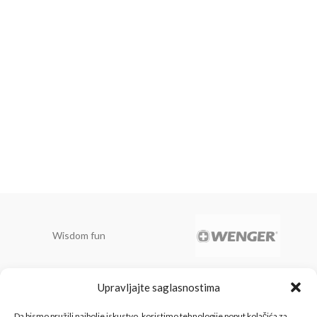
Wisdom fun
Upravljajte saglasnostima
Belamionix spada u red
vodećih trgovinskih lanaca
Da bismo pružili najbolje iskustvo, koristimo tehnologije poput kolačića za