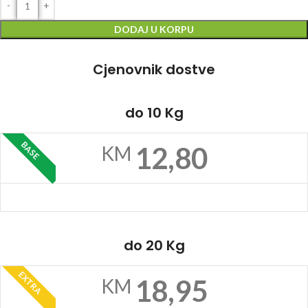
DODAJ U KORPU
Cjenovnik dostve
do 10 Kg
BASE
12,80
KM
do 20 Kg
EXTRA
18,95
KM