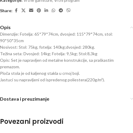
Kategorije:
Vrtne garniture
,
Vrtni program
Share:
Opis
Dimenzije: Fotelja: 65*79*74cm, dvosjed: 115*79*74cm, stol:
90*50*35cm
Nosivost: Stol: 75kg, fotelja: 140kg;dvosjed: 280kg.
Težina seta: Dvosjed: 14kg; Fotelja: 9,5kg; Stol:8,3kg
Opis: Set je napravljen od metalne konstrukcije, sa praškastim
premazom.
Ploča stola je od kaljenog stakla u crnoj boji.
Jastuci su napravljeni od ispredenog poliestera(220g/m²).
Dostava i preuzimanje
Povezani proizvodi