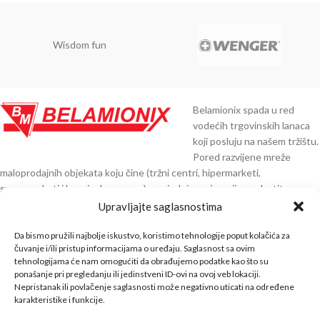
Wisdom fun
Belamionix spada u red
vodećih trgovinskih lanaca
koji posluju na našem tržištu.
Pored razvijene mreže
maloprodajnih objekata koju čine (tržni centri, hipermarketi,
supermarketi i benzinske pumpe), posjedujemo i razvijenu vlastitu
distribuciju preko 30.000 artikala čiji smo direktni uvoznici iz Njemačke,
Upravljajte saglasnostima
Austrije, Italije, Španije, Poljske, Turske, Indije, Kine i ostalih zemalja EU.
Da bismo pružili najbolje iskustvo, koristimo tehnologije poput kolačića za
KNTAKT INFO
čuvanje i/ili pristup informacijama o uređaju. Saglasnost sa ovim
tehnologijama će nam omogućiti da obrađujemo podatke kao što su
ponašanje pri pregledanju ili jedinstveni ID-ovi na ovoj veb lokaciji.
BELA SHOP
Nepristanak ili povlačenje saglasnosti može negativno uticati na određene
karakteristike i funkcije.
INFO