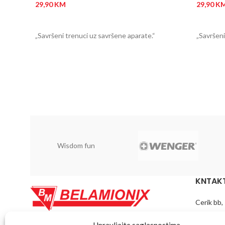
29,90
KM
29,90
K
DODAJ U KORPU
DODAJ
„Savršeni trenuci uz savršene aparate.“
„Savršeni
Wisdom fun
KNTAKT
Cerik bb,
Telefon: