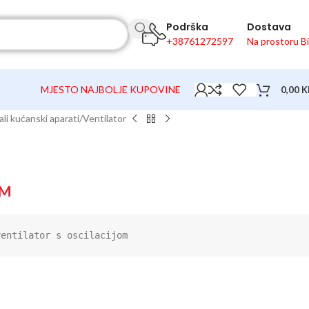
Podrška
Dostava
+38761272597
Na prostoru B
MJESTO NAJBOLJE KUPOVINE
0,00
K
li kućanski aparati
Ventilator
M
ventilator s oscilacijom