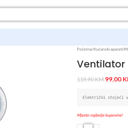
Početna
Kućanski aparati
Ma
Ventilator
99,00
K
119,90
KM
Električni stojeći 
Mjesto najbolje kupovine!