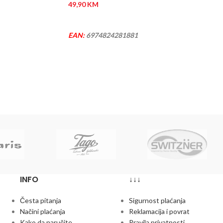
49,90
KM
DODAJ U KORPU
EAN:
6974824281881
INFO
↓↓↓
Česta pitanja
Sigurnost plaćanja
Načini plaćanja
Reklamacija i povrat
Kako da naručite
Pravila privatnosti