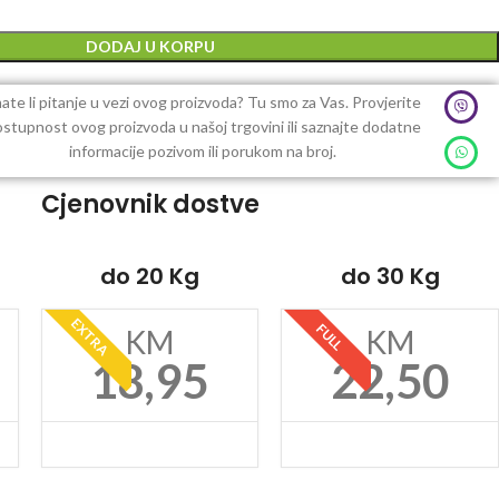
DODAJ U KORPU
ate li pitanje u vezi ovog proizvoda? Tu smo za Vas. Provjerite
stupnost ovog proizvoda u našoj trgovini ili saznajte dodatne
informacije pozivom ili porukom na broj.
Cjenovnik dostve
do 20 Kg
do 30 Kg
EXTRA
FULL
KM
KM
18,95
22,50