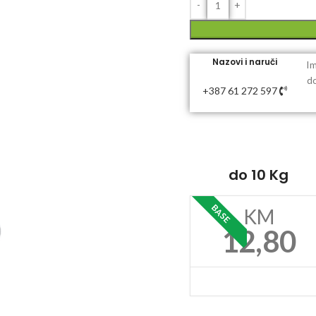
Nazovi i naruči
Im
do
+387 61 272 597
do 10 Kg
BASE
KM
12,80