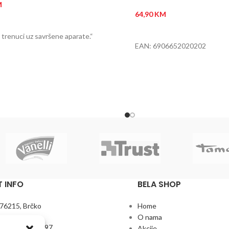
M
64,90
KM
 U KORPU
DODAJ U KORPU
 trenuci uz savršene aparate.“
EAN: 6906652020202
 INFO
BELA SHOP
 76215, Brčko
Home
O nama
+387 61 272 597
Akcije