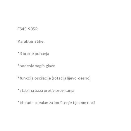
FS45-905R
Karakteristike:
*3 brzine puhanja
*podesiv nagib glave
*funkcija oscilacije (rotacija lijevo-desno)
*stabilna baza protiv prevrtanja
*tih rad – idealan za korištenje tijekom noći