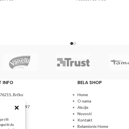
 INFO
BELA SHOP
 76215, Brčko
Home
O nama
+387 61 272 597
Akcije
Novosti
7 35 746 095
 i/ili
Kontakt
gućiti da
Belamionix Home