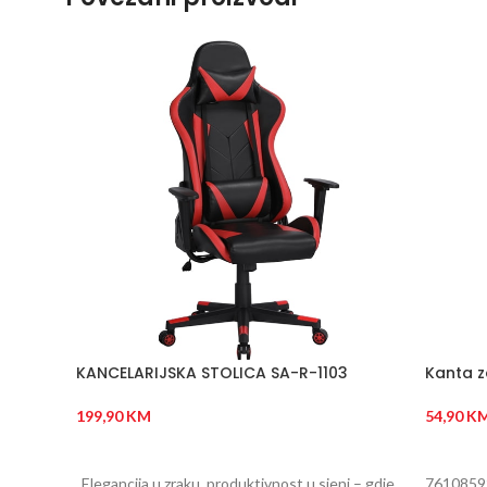
KANCELARIJSKA STOLICA SA-R-1103
Kanta z
199,90
KM
54,90
K
DODAJ U KORPU
DODAJ
„Elegancija u zraku, produktivnost u sjeni – gdje
7610859