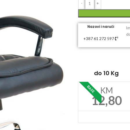
Nazovi i naruči
Im
do
+387 61 272 597
do 10 Kg
BASE
KM
12,80