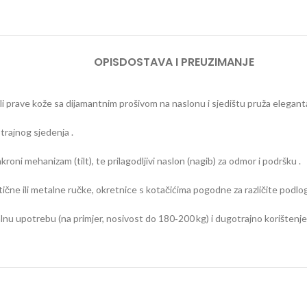
OPIS
DOSTAVA I PREUZIMANJE
ili prave kože sa dijamantnim prošivom na naslonu i sjedištu pruža elegant
otrajnog sjedenja
.
kroni mehanizam (tilt), te prilagodljivi naslon (nagib) za odmor i podršku
.
astične ili metalne ručke, okretnice s kotačićima pogodne za različite podlo
lnu upotrebu (na primjer, nosivost do 180‑200 kg) i dugotrajno korištenje