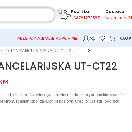
Podrška
Dostava
+38761272597
Na prostoru B
MJESTO NAJBOLJE KUPOVINE
0,00
K
STOLICA KANCELARIJSKA UT-CT22
ANCELARIJSKA UT-CT22
KM
dska stolica s prošivenim dijamantnim uzorkom, ergonomskim visokim
virom. Idealan izbor za kućni ili poslovni ured, pruža stil i podršku
.