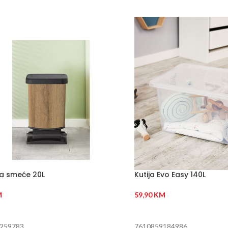
a smeće 20L
Kutija Evo Easy 140L
M
59,90
KM
 U KORPU
DODAJ U KORPU
259783
7610859184986