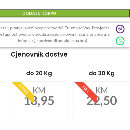
DODAJ U KORPU
ate li pitanje u vezi ovog proizvoda? Tu smo za Vas. Provjerite
stupnost ovog proizvoda u našoj trgovini ili saznajte dodatne
informacije pozivom ili porukom na broj.
Cjenovnik dostve
do 20 Kg
do 30 Kg
EXTRA
FULL
KM
KM
18,95
22,50