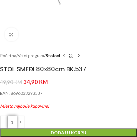
Click to enlarge
Početna
Vrtni program
Stolovi
STOL SMEĐI 80x80cm BK.537
34,90
KM
49,90
KM
EAN: 8696033293537
Mjesto najbolje kupovine!
DODAJ U KORPU