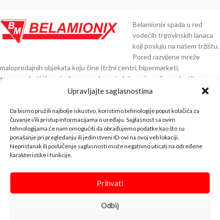
Belamionix spada u red
vodećih trgovinskih lanaca
koji posluju na našem tržištu.
Pored razvijene mreže
maloprodajnih objekata koju čine (tržni centri, hipermarketi,
supermarketi i benzinske pumpe), posjedujemo i razvijenu vlastitu
distribuciju preko 30.000 artikala čiji smo direktni uvoznici iz Njemačke,
Upravljajte saglasnostima
Austrije, Italije, Španije, Poljske, Turske, Indije, Kine i ostalih zemalja EU.
Da bismo pružili najbolje iskustvo, koristimo tehnologije poput kolačića za
KNTAKT INFO
čuvanje i/ili pristup informacijama o uređaju. Saglasnost sa ovim
tehnologijama će nam omogućiti da obrađujemo podatke kao što su
ponašanje pri pregledanju ili jedinstveni ID-ovi na ovoj veb lokaciji.
BELA SHOP
Nepristanak ili povlačenje saglasnosti može negativno uticati na određene
karakteristike i funkcije.
INFO
↓↓↓
Prihvati
Bela Shop
© 2023 Design with ♥ by
Odbij