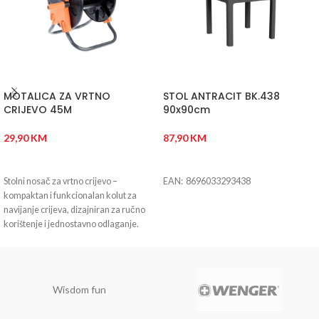
MOTALICA ZA VRTNO
STOL ANTRACIT BK.438
CRIJEVO 45M
90x90cm
29,90
KM
87,90
KM
DODAJ U KORPU
DODAJ U KORPU
Stolni nosač za vrtno crijevo –
EAN: 8696033293438
kompaktan i funkcionalan kolut za
navijanje crijeva, dizajniran za ručno
korištenje i jednostavno odlaganje.
Idealan za manje vrtove i dvorišta.
Wisdom fun