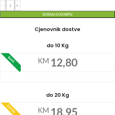
DODAJ U KORPU
Cjenovnik dostve
do 10 Kg
BASE
12,80
KM
do 20 Kg
EXTRA
18,95
KM