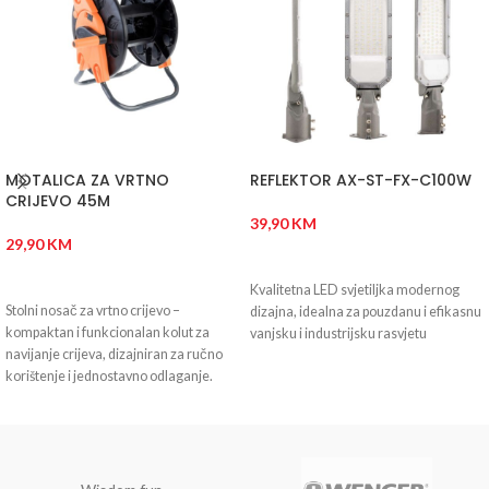
MOTALICA ZA VRTNO
REFLEKTOR AX-ST-FX-C100W
CRIJEVO 45M
39,90
KM
29,90
KM
DODAJ U KORPU
DODAJ U KORPU
Kvalitetna LED svjetiljka modernog
Stolni nosač za vrtno crijevo –
dizajna, idealna za pouzdanu i efikasnu
kompaktan i funkcionalan kolut za
vanjsku i industrijsku rasvjetu
navijanje crijeva, dizajniran za ručno
korištenje i jednostavno odlaganje.
Idealan za manje vrtove i dvorišta.