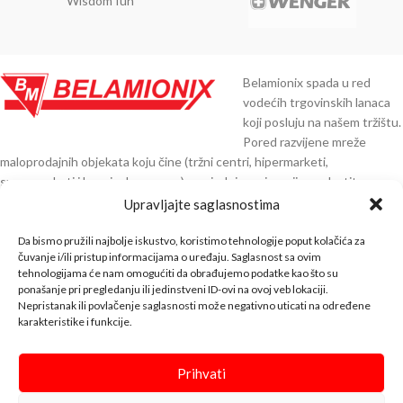
Wisdom fun
Belamionix spada u red
vodećih trgovinskih lanaca
koji posluju na našem tržištu.
Pored razvijene mreže
maloprodajnih objekata koju čine (tržni centri, hipermarketi,
supermarketi i benzinske pumpe), posjedujemo i razvijenu vlastitu
distribuciju preko 30.000 artikala čiji smo direktni uvoznici iz Njemačke,
Upravljajte saglasnostima
Austrije, Italije, Španije, Poljske, Turske, Indije, Kine i ostalih zemalja EU.
Da bismo pružili najbolje iskustvo, koristimo tehnologije poput kolačića za
KNTAKT INFO
čuvanje i/ili pristup informacijama o uređaju. Saglasnost sa ovim
tehnologijama će nam omogućiti da obrađujemo podatke kao što su
ponašanje pri pregledanju ili jedinstveni ID-ovi na ovoj veb lokaciji.
BELA SHOP
Nepristanak ili povlačenje saglasnosti može negativno uticati na određene
karakteristike i funkcije.
INFO
↓↓↓
Prihvati
Bela Shop
© 2023 Design with ♥ by