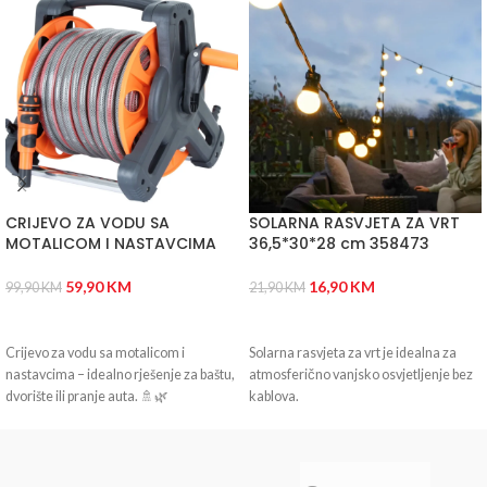
CRIJEVO ZA VODU SA
SOLARNA RASVJETA ZA VRT
MOTALICOM I NASTAVCIMA
36,5*30*28 cm 358473
59,90
KM
16,90
KM
99,90
KM
21,90
KM
DODAJ U KORPU
DODAJ U KORPU
Crijevo za vodu sa motalicom i
Solarna rasvjeta za vrt je idealna za
nastavcima – idealno rješenje za baštu,
atmosferično vanjsko osvjetljenje bez
dvorište ili pranje auta. 🚿🌿
kablova.