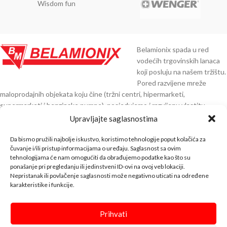
Wisdom fun
Belamionix spada u red
vodećih trgovinskih lanaca
koji posluju na našem tržištu.
Pored razvijene mreže
maloprodajnih objekata koju čine (tržni centri, hipermarketi,
supermarketi i benzinske pumpe), posjedujemo i razvijenu vlastitu
distribuciju preko 30.000 artikala čiji smo direktni uvoznici iz Njemačke,
Upravljajte saglasnostima
Austrije, Italije, Španije, Poljske, Turske, Indije, Kine i ostalih zemalja EU.
Da bismo pružili najbolje iskustvo, koristimo tehnologije poput kolačića za
KNTAKT INFO
čuvanje i/ili pristup informacijama o uređaju. Saglasnost sa ovim
tehnologijama će nam omogućiti da obrađujemo podatke kao što su
ponašanje pri pregledanju ili jedinstveni ID-ovi na ovoj veb lokaciji.
BELA SHOP
Nepristanak ili povlačenje saglasnosti može negativno uticati na određene
karakteristike i funkcije.
INFO
↓↓↓
Prihvati
Bela Shop
© 2023 Design with ♥ by