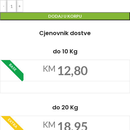
DODAJ U KORPU
Cjenovnik dostve
do 10 Kg
BASE
12,80
KM
do 20 Kg
EXTRA
18,95
KM